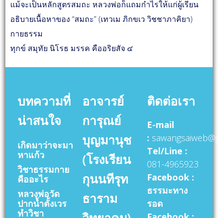
แม้จะเป็นหลักสูตรสมถะ หลวงพ่อก็แถมกำไรให้แก่ผู้เรียน
อธิบายเนื้อหาของ “สมถะ” (เทวเม ภิกขเว วิชชาภาคิยา)
กายธรรม
ทุกข์ สมุทัย นิโรธ มรรค คืออริยสัจ ๔
บทความที่
อาจารย์
ติดต่อเรา
น่าสนใจ
การุณย์
E-mail
บุญมานุช
:
sawangsaiweb@g
เกิดมาว่าจะมา
Tel/Line :
หาแก้ว
(โรงเรียน
081-4965923
วิชาธรรมกาย
กุนนทีรุท
Facebook :
คืออะไร
ธรรมะทาง
หลวงพ่อวัด
ธาราม
ปากน้ำตั้งเวร
รอด
ทำวิชา
วิทยาคม)
Facebook :