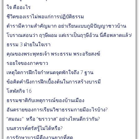
ใจ คืออะไร
ชีวิตของเราไม่พอแก่การปฏิบัติธรรม
ตำรามีความสำคัญมาก อย่าเรียนแบบภูมิปัญญาชาวบ้าน
โบราณสอนว่า ฤๅษีผอม แต่เราเป็นฤๅษีอ้วน นี่คือพลาดแล้ว!
ธรรม 3 ฝ่ายในใจเรา
คุณของพระพุทธเจ้า พระธรรม พระอริยสงฆ์
รอยใจของภาคขาว
เหตุใดการฝึกใจกำหนดจุดพักใจถึง 7 ฐาน
ข้อคิดคำนึงการฝึกเบื้องต้นในการสร้างบารมี
โสฬสกิจ 16
ธรรมชาติกับเหตุการณ์ของบ้านเมือง
อันตรายของการเรียนวิชาธรรมกายมีอะไรบ้าง?
“สมณะ” หรือ “ฆราวาส” อย่างไหนดีกว่ากัน?
บนสวรรค์ตรัสรู้ไม่ได้หรือ?
การรักษาบารมีคืองานยากที่สุด