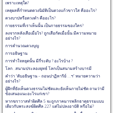
เพราะเหตุใด?
เหตุผลที่กำหนดดวงนิมัติเป็นดวงแก้วขาวใส คืออะไร?
ดวงบาปหรือดวงดำ คืออะไร?
กายธรรมที่เราเห็นนั้น เป็นกายธรรมของใคร?
ลงจากหลังเสือเมื่อไร? ถูกเสือกัดเมื่อนั้น มีความหมาย
อย่างไร?
การคำนวณดวงบุญ
การอธิษฐาน
การทำใจหยุดนั้น มีกี่ระดับ ? อะไรบ้าง ?
โลก…สนามประลองยุทธ์ โลกเป็นสนามสร้างบารมี
คำว่า “ดับอธิษฐาน – ถอนปาฏิหาริย์ ….ฯ” หมายความว่า
อย่างไร?
ผู้ฝึกที่ยังเห็นดวงธรรมไม่ชัดและยังเห็นกายไม่ชัด ถามว่ามี
ข้อเสนอแนะอะไรแก่เขา?
หากฆราวาสทำผิดศีล 5 จะถูกภาคมารพลิกธาตุธรรมแบบ
เดียวกับพระสงฆ์ผิดศีล 227 แต่ไม่ปลงอาบัติ หรือไม่?