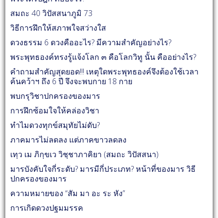
สมถะ 40 วิปัสสนาภูมิ 73
วิธีการฝึกให้สภาพใจสว่างใส
ดวงธรรม 6 ดวงคืออะไร? มีความสำคัญอย่างไร?
พระพุทธองค์ทรงรู้แจ้งโลก ๓ คือโลกวิทู นั้น คืออย่างไร?
คำถามสำคัญสุดยอด!!! เหตุใดพระพุทธองค์จึงต้องใช้เวลา
ค้นคว้าฯ ถึง 6 ปี จึงจะพบกาย 18 กาย
พบกรุวิชาปกครองของมาร
การฝึกซ้อมใจให้คล่องวิชา
ทำไมดวงทุกข์สมุทัยไม่ดับ?
ภาคมารไม่ลดลง แต่ภาคขาวลดลง
เทฺว เม ภิกฺขเว วิชฺชาภาคิยา (สมถะ วิปัสสนา)
มารบังคับใจกี่ระดับ? มารมีกี่ประเภท? หน้าที่ของมาร วิธี
ปกครองของมาร
ความหมายของ “สัม มา อะ ระ หัง”
การเกิดดวงปฐมมรรค