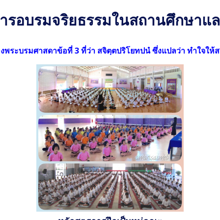
ารอบรมจริยธรรมในสถานศึกษาแล
รมศาสดาข้อที่ 3 ที่ว่า สจิตฺตปริโยทปนํ ซึ่งแปลว่า ทำใจให้สว่า