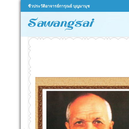
Skip
ชีวประวัติอาจารย์การุณย์ บุญมานุช
to
content
sawa
สว่างใสดอทคอ