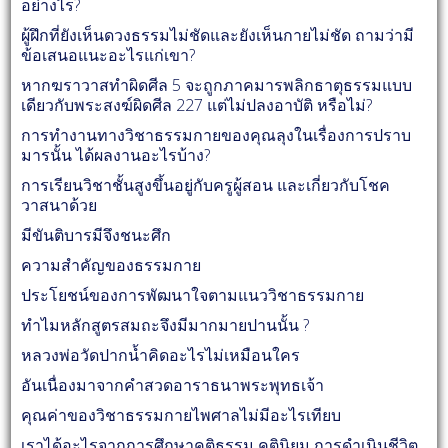
อย่างไร?
ผู้ฝึกที่ยังเห็นดวงธรรมไม่ชัดและยังเห็นกายไม่ชัด ถามว่ามี
ข้อเสนอแนะอะไรแก่เขา?
หากฆราวาสทำผิดศีล 5 จะถูกภาคมารพลิกธาตุธรรมแบบ
เดียวกับพระสงฆ์ผิดศีล 227 แต่ไม่ปลงอาบัติ หรือไม่?
การทำงานทางวิชาธรรมกายของคุณลุงในเรื่องการปราบ
มารนั้น ได้ผลงานอะไรบ้าง?
การเรียนวิชาชั้นสูงขึ้นอยู่กับครูผู้สอน และเกี่ยวกับโชค
วาสนาด้วย
มีขันติบารมีจึงชนะศึก
ความสำคัญของธรรมกาย
ประโยชน์ของการพัฒนาใจตามแนววิชาธรรมกาย
ทำไมหลักสูตรสมถะจึงมีมากมายปานนั้น ?
หลวงพ่อวัดปากน้ำคิดอะไรไม่เหมือนใคร
อันเนื่องมาจากคำสวดอาราธนาพระพุทธเจ้า
คุณค่าของวิชาธรรมกายไพศาลไม่มีอะไรเทียบ
เราได้อะไรจากการศึกษาคติธรรม คตินิยม การดำเนินชีวิต