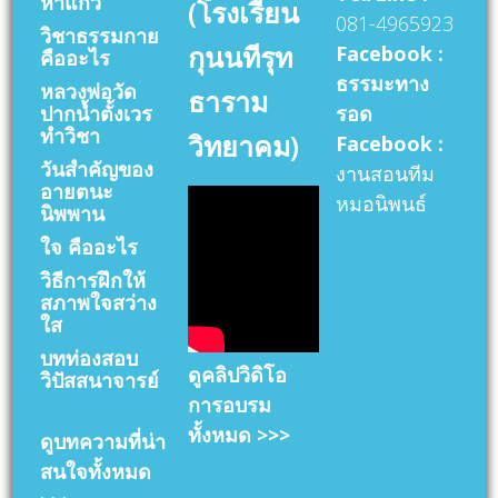
หาแก้ว
(โรงเรียน
081-4965923
วิชาธรรมกาย
กุนนทีรุท
Facebook :
คืออะไร
ธรรมะทาง
หลวงพ่อวัด
ธาราม
ปากน้ำตั้งเวร
รอด
ทำวิชา
วิทยาคม)
Facebook :
วันสำคัญของ
งานสอนทีม
อายตนะ
หมอนิพนธ์
นิพพาน
ใจ คืออะไร
วิธีการฝึกให้
สภาพใจสว่าง
ใส
บทท่องสอบ
ดูคลิปวิดิโอ
วิปัสสนาจารย์
การอบรม
ทั้งหมด >>>
ดูบทความที่น่า
สนใจทั้งหมด