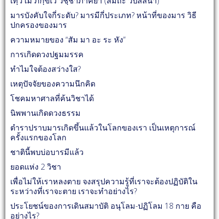
เทฺว เม ภิกฺขเว วิชฺชาภาคิยา (สมถะ วิปัสสนา)
มารบังคับใจกี่ระดับ? มารมีกี่ประเภท? หน้าที่ของมาร วิธี
ปกครองของมาร
ความหมายของ “สัม มา อะ ระ หัง”
การเกิดดวงปฐมมรรค
ทำไมใจต้องสว่างใส?
เหตุปัจจัยของความนึกคิด
โชคมหาศาลที่ค้นวิชาได้
นิพพานเกิดดวงธรรม
ตำราปราบมารเกิดขึ้นแล้วในโลกของเรา เป็นเหตุการณ์
ครั้งแรกของโลก
ชาตินี้พบบ่อบารมีแล้ว
ยอดแห่ง 2 วิชา
เพื่อไม่ให้เราหลงตาย จงสรุปความรู้ที่เราจะต้องปฏิบัติใน
ระหว่างที่เราจะตาย เราจะทำอย่างไร?
ประโยชน์ของการเดินสมาบัติ อนุโลม-ปฏิโลม 18 กาย คือ
อย่างไร?