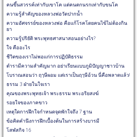
คนขึ้นสวรรค์เท่ากับเขาโค แต่คนตกนรกเท่ากับขนโค
ความรู้สำคัญของหลวงพ่อวัดปากน้ำ
ความอัศจรรย์ของหลวงพ่อ คือแก้โรคโดยคนไข้ไม่ต้องกิน
ยา
ความรู้ปริยัติ พระพุทธศาสนาสอนอย่างไร?
ใจ คืออะไร
ชีวิตของเราไม่พอแก่การปฏิบัติธรรม
ตำรามีความสำคัญมาก อย่าเรียนแบบภูมิปัญญาชาวบ้าน
โบราณสอนว่า ฤๅษีผอม แต่เราเป็นฤๅษีอ้วน นี่คือพลาดแล้ว!
ธรรม 3 ฝ่ายในใจเรา
คุณของพระพุทธเจ้า พระธรรม พระอริยสงฆ์
รอยใจของภาคขาว
เหตุใดการฝึกใจกำหนดจุดพักใจถึง 7 ฐาน
ข้อคิดคำนึงการฝึกเบื้องต้นในการสร้างบารมี
โสฬสกิจ 16