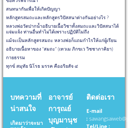
ข้อควรพิจารณา
สนทนากันเพื่อให้เกิดปัญญา
หลักสูตรสมถะและหลักสูตรวิปัสสนาต่างกันอย่างไร ?
หลวงพ่อวัดปากน้ำอธิบายเนื้อวิชาทั้งสมถะและวิปัสสนาได้
แจ่มแจ้ง ท่านอื่นทำไม่ได้เพราะปฏิบัติไม่ถึง
แม้จะเป็นหลักสูตรสมถะ หลวงพ่อก็แถมกำไรให้แก่ผู้เรียน
อธิบายเนื้อหาของ “สมถะ” (เทวเม ภิกขเว วิชชาภาคิยา)
กายธรรม
ทุกข์ สมุทัย นิโรธ มรรค คืออริยสัจ ๔
บทความที่
อาจารย์
ติดต่อเรา
น่าสนใจ
การุณย์
E-mail
บุญมานุช
:
sawangsaiweb@g
เกิดมาว่าจะมา
Tel/Line :