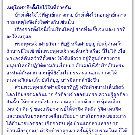
เหตุใดเราจึงตั้งใจไว้ในที่ต่างกัน
บ้างก็ตั้งใจไว้ที่ศูนย์กลางกาย บ้างก็ตั้งไว้นอกศูนย์กลาง
กาย เหตุใดจึงตั้งใจต่างกันเช่นนั้น
เรื่องการตั้งใจนี้เป็นเรื่องใหญ่ ยากที่จะชี้แจง และยากที่
จะให้เหตุผล
พระพุทธเจ้าฝ่ายสัมมาทิฏฐิ หรือฝ่ายบุญ เป็นผู้ค้นคว้า
ถ้าบารมีไม่เข้าขั้นพระพุทธเจ้า จะค้นคว้าเรื่อง
นี้ไม่ได้ เมื่อ
พระองค์ค้นคว้าที่ตั้งของใจได้แล้วว่า อยู่ที่ศูนย์กลางกาย
มนุษยโลกก็ปฏิบัติตามกันเรื่อยมา
เป็นผลให้สำเร็จเป็นพระ
อรหันต์กันมาก ส่วนผู้ที่ยังไม่ได้มรรคผล นอกจากจะได้
หนทางวิเศษแล้ว ยังได้บุญ
บารมีแก่กล้ายิ่งขึ้น
ส่วนพระพุทธเจ้าฝ่ายมิจฉาทิฏฐิ หรือฝ่ายบาป เห็นสัตว์
โลกได้มรรคผลกันมาก จำต้องเข้าสอดแทรก
ความรู้ถูกต้อง
อันนั้น ให้บ่ายเบนไปจากความถูกต้อง ด้วยการหุ้มเคลือบ
เห็น จำ คิด รู้ ของเกจิอาจารย์ให้
จำผิด คิดผิด รู้ผิด เห็นผิด
และบอกกันมาคลาดเคลื่อนเรื่อยมา บางโอกาสคนของมาร
ได้อำนาจปกครอง
เกิดการรบพุ่ง บ้านแตกสาแหรกขาด
บ้านเมืองถูกเผา ตำรับตำราถูกเผา ครั้นผู้รู้รวบรวมใหม่ ก็ได้