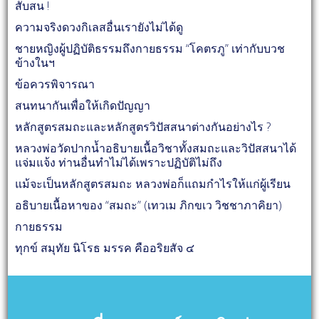
สับสน !
ความจริงดวงกิเลสอื่นเรายังไม่ได้ดู
ชายหญิงผู้ปฏิบัติธรรมถึงกายธรรม “โคตรภู” เท่ากับบวช
ข้างในฯ
ข้อควรพิจารณา
สนทนากันเพื่อให้เกิดปัญญา
หลักสูตรสมถะและหลักสูตรวิปัสสนาต่างกันอย่างไร ?
หลวงพ่อวัดปากน้ำอธิบายเนื้อวิชาทั้งสมถะและวิปัสสนาได้
แจ่มแจ้ง ท่านอื่นทำไม่ได้เพราะปฏิบัติไม่ถึง
แม้จะเป็นหลักสูตรสมถะ หลวงพ่อก็แถมกำไรให้แก่ผู้เรียน
อธิบายเนื้อหาของ “สมถะ” (เทวเม ภิกขเว วิชชาภาคิยา)
กายธรรม
ทุกข์ สมุทัย นิโรธ มรรค คืออริยสัจ ๔