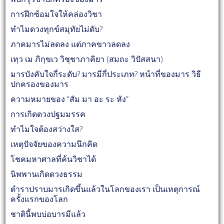
การฝึกซ้อมใจให้คล่องวิชา
ทำไมดวงทุกข์สมุทัยไม่ดับ?
ภาคมารไม่ลดลง แต่ภาคขาวลดลง
เทฺว เม ภิกฺขเว วิชฺชาภาคิยา (สมถะ วิปัสสนา)
มารบังคับใจกี่ระดับ? มารมีกี่ประเภท? หน้าที่ของมาร วิธี
ปกครองของมาร
ความหมายของ “สัม มา อะ ระ หัง”
การเกิดดวงปฐมมรรค
ทำไมใจต้องสว่างใส?
เหตุปัจจัยของความนึกคิด
โชคมหาศาลที่ค้นวิชาได้
นิพพานเกิดดวงธรรม
ตำราปราบมารเกิดขึ้นแล้วในโลกของเรา เป็นเหตุการณ์
ครั้งแรกของโลก
ชาตินี้พบบ่อบารมีแล้ว