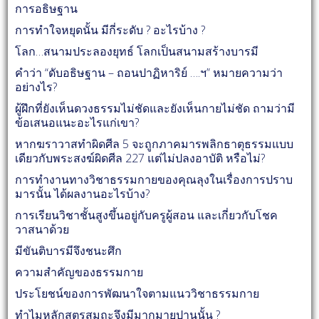
การอธิษฐาน
การทำใจหยุดนั้น มีกี่ระดับ ? อะไรบ้าง ?
โลก…สนามประลองยุทธ์ โลกเป็นสนามสร้างบารมี
คำว่า “ดับอธิษฐาน – ถอนปาฏิหาริย์ ….ฯ” หมายความว่า
อย่างไร?
ผู้ฝึกที่ยังเห็นดวงธรรมไม่ชัดและยังเห็นกายไม่ชัด ถามว่ามี
ข้อเสนอแนะอะไรแก่เขา?
หากฆราวาสทำผิดศีล 5 จะถูกภาคมารพลิกธาตุธรรมแบบ
เดียวกับพระสงฆ์ผิดศีล 227 แต่ไม่ปลงอาบัติ หรือไม่?
การทำงานทางวิชาธรรมกายของคุณลุงในเรื่องการปราบ
มารนั้น ได้ผลงานอะไรบ้าง?
การเรียนวิชาชั้นสูงขึ้นอยู่กับครูผู้สอน และเกี่ยวกับโชค
วาสนาด้วย
มีขันติบารมีจึงชนะศึก
ความสำคัญของธรรมกาย
ประโยชน์ของการพัฒนาใจตามแนววิชาธรรมกาย
ทำไมหลักสูตรสมถะจึงมีมากมายปานนั้น ?