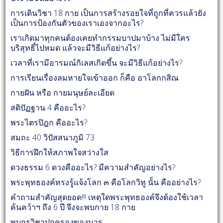
การเดินวิชา 18 กาย เป็นการสร้างรอยใจที่ถูกที่ควรแล้วยัง
เป็นการป้องกันตัวของเราเองจากอะไร?
เราเกิดมาทุกคนต้องเคยทำกรรมบาปมาบ้าง ไม่มีใคร
บริสุทธิ์ไปหมด แล้วจะมีวิธีแก้อย่างไร?
เวลาที่เรามีอารมณ์กิเลสเกิดขึ้น จะมีวิธีแก้อย่างไร?
การเรียนเรื่องลมหายใจเข้าออก ก็คือ อาโลกกสิณ
กายฝัน หรือ กายมนุษย์ละเอียด
สติปัฏฐาน 4 คืออะไร?
พระไตรปิฎก คืออะไร?
สมถะ 40 วิปัสสนาภูมิ 73
วิธีการฝึกให้สภาพใจสว่างใส
ดวงธรรม 6 ดวงคืออะไร? มีความสำคัญอย่างไร?
พระพุทธองค์ทรงรู้แจ้งโลก ๓ คือโลกวิทู นั้น คืออย่างไร?
คำถามสำคัญสุดยอด!!! เหตุใดพระพุทธองค์จึงต้องใช้เวลา
ค้นคว้าฯ ถึง 6 ปี จึงจะพบกาย 18 กาย
พบกรุวิชาปกครองของมาร