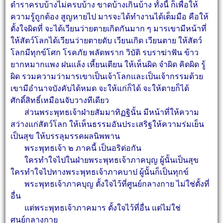
ตำราครบ
บ้างไม่ครบบ้าง ขาดบ้างเกินบ้าง ทั้งนี้ ก็เพื่อให้
ความรู้ถูกต้อง สูญหายไป มารจะได้ทำงานได้เต็มมือ คือให้
ตั้งใจผิดที่ จะได้เวียนว่ายตายเกิดกันมาก ๆ มารเขามีหน้าที่
ให้สัตว์โลกได้เวียนว่ายตายดับ เวียนเกิด เวียนตาย
ให้สัตว์
โลกมีทุกข์โศก โรคภัย พลัดพราก วิบัติ รบราฆ่าฟัน ข้าว
ยากหมากแพง ฝนแล้ง เหี้ยนเตียน ให้เห็นผิด
จำผิด คิดผิด รู้
ผิด รวมความว่ามารเขาเป็นเจ้าโลกและเป็นเจ้ากรรมด้วย
เขามีอำนาจบังคับได้หมด จะให้แก่
ก็ได้ จะให้ตายก็ได้
ศักดิ์สิทธิ์เหมือนจับวางทีเดียว
ส่วนพระพุทธเจ้าฝ่ายสัมมาทิฏฐินั้น มีหน้าที่ให้ความ
สว่างแก่สัตว์โลก ให้เห็นธรรมอันประเสริฐ
ให้ความร่มเย็น
เป็นสุข ให้บรรลุมรรคผลนิพพาน
พระพุทธเจ้า ๒ ภาคนี้ เป็นอริต่อกัน
ใครทำใจไปในฝ่ายพระพุทธเจ้าภาคบุญ ผู้นั้นเป็นสุข
ใครทำใจไปทางพระพุทธเจ้าภาคบาป
ผู้นั้นก็เป็นทุกข์
พระพุทธเจ้าภาคบุญ ตั้งใจไว้ที่ศูนย์กลางกาย ไม่ใช่ตั้งที่
อื่น
แต่พระพุทธเจ้าภาคมาร ตั้งใจไว้ที่อื่น แต่ไม่ใช่
ศูนย์กลางกาย