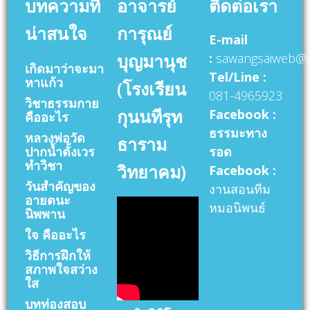
บทความที่
อาจารย์
ติดต่อเรา
น่าสนใจ
การุณย์
E-mail
บุญมานุช
:
sawangsaiweb@g
เกิดมาว่าจะมา
Tel/Line :
หาแก้ว
(โรงเรียน
081-4965923
วิชาธรรมกาย
กุนนทีรุท
Facebook :
คืออะไร
ธรรมะทาง
หลวงพ่อวัด
ธาราม
ปากน้ำตั้งเวร
รอด
ทำวิชา
วิทยาคม)
Facebook :
วันสำคัญของ
งานสอนทีม
อายตนะ
หมอนิพนธ์
นิพพาน
ใจ คืออะไร
วิธีการฝึกให้
สภาพใจสว่าง
ใส
บทท่องสอบ