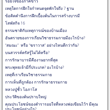
รอยใจของภาคขาว
เหตุใดการฝึกใจกำหนดจุดพักใจถึง 7 ฐาน
ข้อคิดคำนึงการฝึกเบื้องต้นในการสร้างบารมี
โสฬสกิจ 16
ธรรมชาติกับเหตุการณ์ของบ้านเมือง
อันตรายของการเรียนวิชาธรรมกายมีอะไรบ้าง?
“สมณะ” หรือ “ฆราวาส” อย่างไหนดีกว่ากัน?
บนสวรรค์ตรัสรู้ไม่ได้หรือ?
การรักษาบารมีคืองานยากที่สุด
พระพุทธเจ้ามีกี่ประเภท? อะไรบ้าง?
เหตุที่เราเรียนวิชาธรรมกาย
การเห็นที่ถูกต้อง การรักษาธรรมกาย
หลวงปู่ชั้ว โอภาโส
ประวัติของต้นปราบใหญ่
คุณประโยชน์ของตำรารอยใจที่หลวงพ่อเขียนไว้ฯ มีคุณ
ประโยชน์อย่างไร?