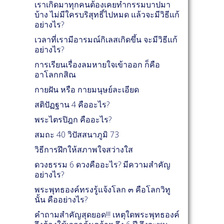
เราเกิดมาทุกคนต้องเคยทำกรรมบาปมา
บ้าง ไม่มีใครบริสุทธิ์ไปหมด แล้วจะมีวิธีแก้
อย่างไร?
เวลาที่เรามีอารมณ์กิเลสเกิดขึ้น จะมีวิธีแก้
อย่างไร?
การเรียนเรื่องลมหายใจเข้าออก ก็คือ
อาโลกกสิณ
กายฝัน หรือ กายมนุษย์ละเอียด
สติปัฏฐาน 4 คืออะไร?
พระไตรปิฎก คืออะไร?
สมถะ 40 วิปัสสนาภูมิ 73
วิธีการฝึกให้สภาพใจสว่างใส
ดวงธรรม 6 ดวงคืออะไร? มีความสำคัญ
อย่างไร?
พระพุทธองค์ทรงรู้แจ้งโลก ๓ คือโลกวิทู
นั้น คืออย่างไร?
คำถามสำคัญสุดยอด!!! เหตุใดพระพุทธองค์