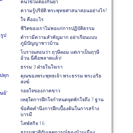
คนไข้ไม่ต้องกินยา
ความรู้ปริยัติ พระพุทธศาสนาสอนอย่างไร?
ใจ คืออะไร
ชีวิตของเราไม่พอแก่การปฏิบัติธรรม
รูป
ตำรามีความสำคัญมาก อย่าเรียนแบบ
ภูมิปัญญาชาวบ้าน
โบราณสอนว่า ฤๅษีผอม แต่เราเป็นฤๅษี
อ้วน นี่คือพลาดแล้ว!
ธรรม 3 ฝ่ายในใจเรา
ไปทุก
คุณของพระพุทธเจ้า พระธรรม พระอริย
สงฆ์
รอยใจของภาคขาว
ษย์”
เหตุใดการฝึกใจกำหนดจุดพักใจถึง 7 ฐาน
ข้อคิดคำนึงการฝึกเบื้องต้นในการสร้าง
บารมี
โสฬสกิจ 16
ธรรมชาติกับเหตุการณ์ของบ้านเมือง