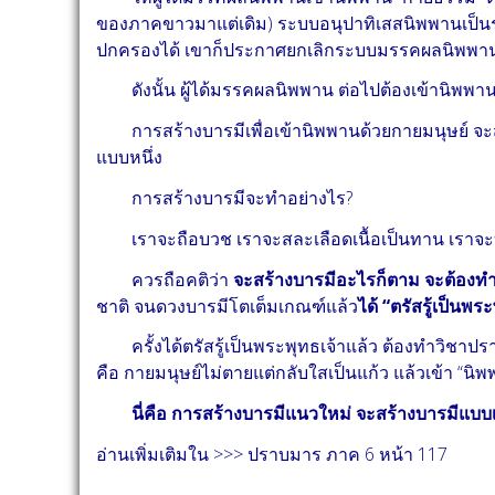
ของภาคขาวมาแต่เดิม) ระบบอนุปาทิเสสนิพพานเป็นร
ปกครองได้ เขาก็ประกาศยกเลิกระบบมรรคผลนิพพาน
ดังนั้น ผู้ได้มรรคผลนิพพาน ต่อไปต้องเข้านิพพาน
การสร้างบารมีเพื่อเข้านิพพานด้วยกายมนุษย์ จะสร้า
แบบหนึ่ง
การสร้างบารมีจะทำอย่างไร?
เราจะถือบวช เราจะสละเลือดเนื้อเป็นทาน เราจะบริ
ควรถือคติว่า
จะสร้างบารมีอะไรก็ตาม จะต้องท
ชาติ จนดวงบารมีโตเต็มเกณฑ์แล้ว
ได้ “ตรัสรู้เป็นพร
ครั้งได้ตรัสรู้เป็นพระพุทธเจ้าแล้ว ต้องทำวิชาปร
คือ กายมนุษย์ไม่ตายแต่กลับใสเป็นแก้ว แล้วเข้า “นิพ
นี่คือ การสร้างบารมีแนวใหม่ จะสร้างบารมีแบบเดิ
อ่านเพิ่มเติมใน >>> ปราบมาร ภาค 6 หน้า 117