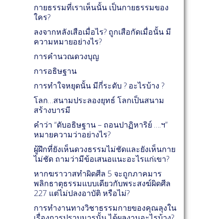
กายธรรมที่เราเห็นนั้น เป็นกายธรรมของ
ใคร?
ลงจากหลังเสือเมื่อไร? ถูกเสือกัดเมื่อนั้น มี
ความหมายอย่างไร?
การคำนวณดวงบุญ
การอธิษฐาน
การทำใจหยุดนั้น มีกี่ระดับ ? อะไรบ้าง ?
โลก…สนามประลองยุทธ์ โลกเป็นสนาม
สร้างบารมี
คำว่า “ดับอธิษฐาน – ถอนปาฏิหาริย์ ….ฯ”
หมายความว่าอย่างไร?
ผู้ฝึกที่ยังเห็นดวงธรรมไม่ชัดและยังเห็นกาย
ไม่ชัด ถามว่ามีข้อเสนอแนะอะไรแก่เขา?
หากฆราวาสทำผิดศีล 5 จะถูกภาคมาร
พลิกธาตุธรรมแบบเดียวกับพระสงฆ์ผิดศีล
227 แต่ไม่ปลงอาบัติ หรือไม่?
การทำงานทางวิชาธรรมกายของคุณลุงใน
เรื่องการปราบมารนั้น ได้ผลงานอะไรบ้าง?