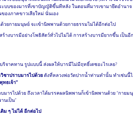
ะบบของมารที่เขาบัญญัติขึ้นทีหลัง ในตอนที่มารเขามายึดอำนาจ
ของภาคขาวเสียใหม่ นั่นเอง
ด้วยกายมนุษย์ จะเข้านิพพานด้วยกายธรรมไม่ได้อีกต่อไป
งบารมีอย่างโพธิสัตว์ทั่วไปไม่ได้ การสร้างบารมียากขึ้น เป็นอีก
จาคทาน รูปแบบนี้ ส่งผลให้บารมีไม่มีฤทธิ์เดชอะไรเลย?
ำวิชาปราบมารไปด้วย
ดังที่หลวงพ่อวัดปากน้ำท่านทำนั้น ทำเช่นนี้
ะพุทธเจ้า”
าบมารไปด้วย ถึงเวลาได้มรรคผลนิพพานก็เข้านิพพานด้วย “กายมนุ
พานเป็น”
ม ๆ ไม่ได้ อีกต่อไป