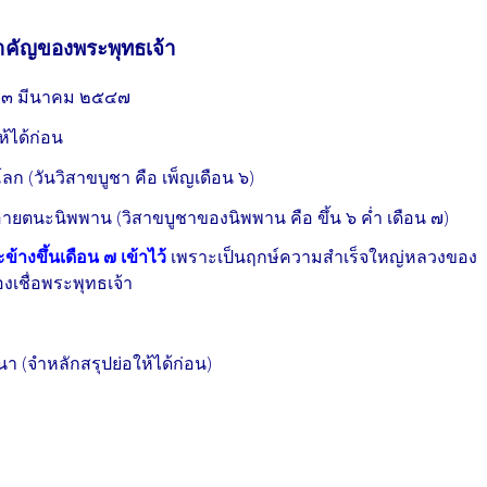
ำคัญของพระพุทธเจ้า
๓ มีนาคม ๒๕๔๗
้ได้ก่อน
 (วันวิสาขบูชา คือ เพ็ญเดือน ๖)
ตนะนิพพาน (วิสาขบูชาของนิพพาน คือ ขึ้น ๖ ค่ำ เดือน ๗)
้างขึ้นเดือน ๗ เข้าไว้
เพราะเป็นฤกษ์ความสำเร็จใหญ่หลวงของ
องเชื่อพระพุทธเจ้า
(จำหลักสรุปย่อให้ได้ก่อน)