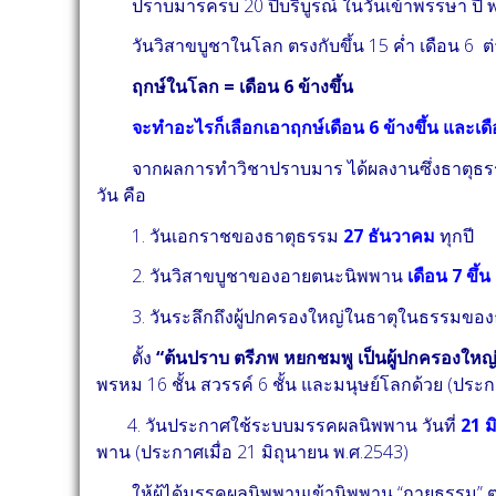
ปราบมารครบ 20 ปีบริบูรณ์ ในวันเข้าพรรษา ปี พ
วันวิสาขบูชาในโลก ตรงกับขึ้น 15 ค่ำ เดือน 6 ต
ฤกษ์ในโลก
= เดือน 6 ข้างขึ้น
จะทำอะไรก็เลือกเอาฤกษ์เดือน 6 ข้างขึ้น และเดือ
จากผลการทำวิชาปราบมาร ได้ผลงานซึ่งธาตุธรรมภ
วัน คือ
1. วันเอกราชของธาตุธรรม
27 ธันวาคม
ทุกปี
2. วันวิสาขบูชาของอายตนะนิพพาน
เดือน 7 ขึ้น
3. วันระลึกถึงผู้ปกครองใหญ่ในธาตุในธรรมข
ตั้ง
“ต้นปราบ ตรีภพ หยกชมพู เป็นผู้ปกครองใหญ
พรหม 16 ชั้น สวรรค์ 6 ชั้น และมนุษย์โลกด้วย (ประก
4. วันประกาศใช้ระบบมรรคผลนิพพาน วันที่
21 ม
พาน (ประกาศเมื่อ 21 มิถุนายน พ.ศ.2543)
ให้ผู้ได้มรรคผลนิพพานเข้านิพพาน “กายธรรม” ตาม