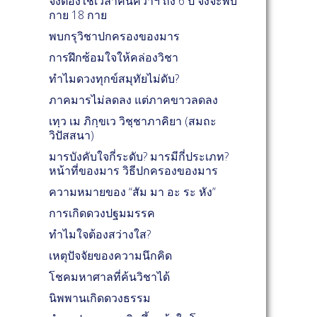
จึงต้องใช้เวลาค้นคว้าฯ ถึง 6 ปี จึงจะพบ
กาย 18 กาย
พบกรุวิชาปกครองของมาร
การฝึกซ้อมใจให้คล่องวิชา
ทำไมดวงทุกข์สมุทัยไม่ดับ?
ภาคมารไม่ลดลง แต่ภาคขาวลดลง
เทฺว เม ภิกฺขเว วิชฺชาภาคิยา (สมถะ
วิปัสสนา)
มารบังคับใจกี่ระดับ? มารมีกี่ประเภท?
หน้าที่ของมาร วิธีปกครองของมาร
ความหมายของ “สัม มา อะ ระ หัง”
การเกิดดวงปฐมมรรค
ทำไมใจต้องสว่างใส?
เหตุปัจจัยของความนึกคิด
โชคมหาศาลที่ค้นวิชาได้
นิพพานเกิดดวงธรรม